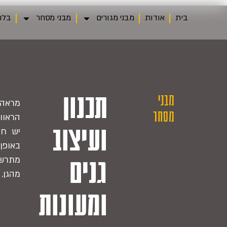
בית
אודות
מבני מגורים
מבני מסחר
בלו
מבני
תכנון
מראה 
מסחר
הראוו
ועיצוב
יש חל
באופ
מתרשמ
גנים
מהגן.
ומעונות