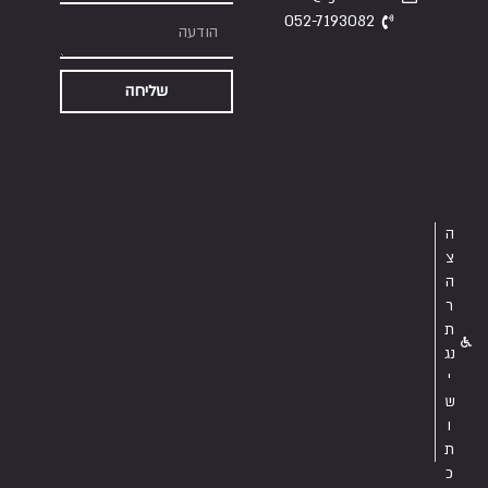
052-7193082
שליחה
ה
צ
ה
ר
ת
נג
י
ש
ו
ת
כ