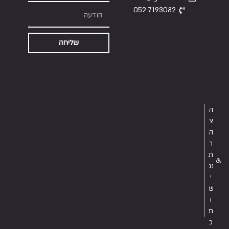
052-7193082
שליחה
ה
צ
ה
ר
ת
נג
י
ש
ו
ת
כ